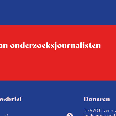
inspecteurs een ongedocu
 blijkt
tegenkomen – regelmatig 
 labels
‘collegiale meldingen’ bij de
nere
Vreemdelingenpolitie.
 van onderzoeksjournalisten
wsbrief
Doneren
De VVOJ is een 
en door journali