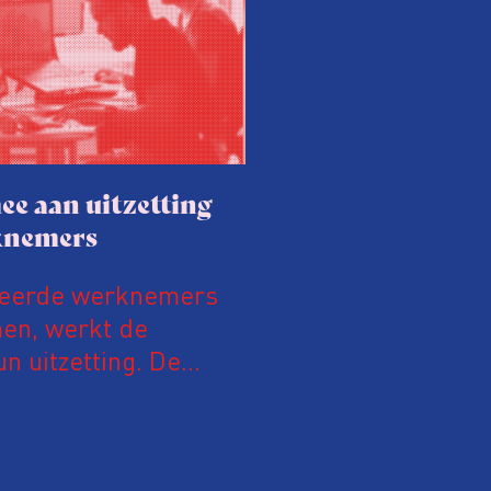
ee aan uitzetting
knemers
teerde werknemers
men, werkt de
n uitzetting. De
tensief samen met de
alleen gaan ze samen
eidsinspectie – als