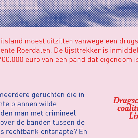
itsland moest uitzitten vanwege een drugsm
eente Roerdalen. De lijsttrekker is inmidd
700.000 euro van een pand dat eigendom 
meerdere geruchten die in
Drugscr
nte plannen wilde
coalit
eden man met crimineel
Li
n over de banden tussen de
ts rechtbank ontsnapte? En