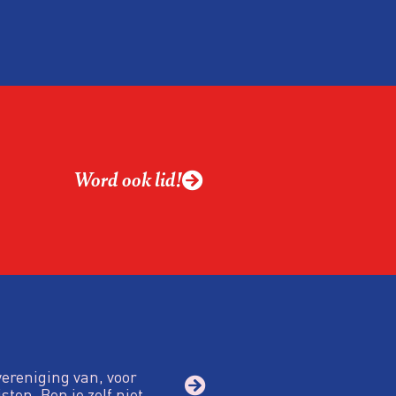
menteerde werknemer
zogenoemde
Word ook lid!
vereniging van, voor
sten. Ben je zelf niet