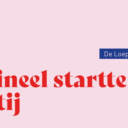
De Loe
neel startte
ij