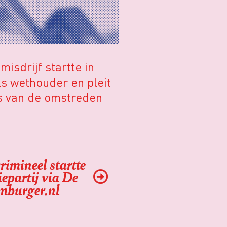
isdrijf startte in
els wethouder en pleit
is van de omstreden
imineel startte
iepartij via De
mburger.nl