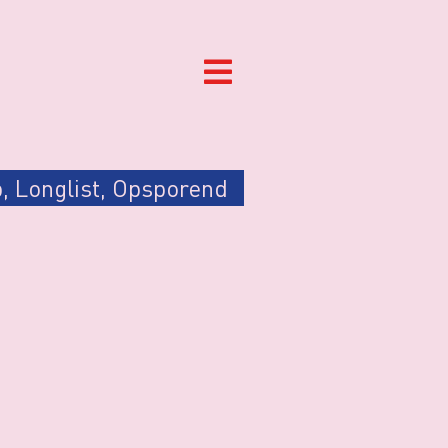
p
,
Longlist
,
Opsporend