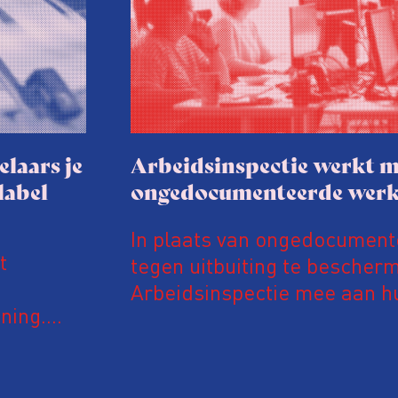
elaars je
Arbeidsinspectie werkt m
label
ongedocumenteerde wer
In plaats van ongedocumen
t
tegen uitbuiting te bescher
Arbeidsinspectie mee aan hu
ning.
inspectie werkt daarvoor in
van een
Vreemdelingenpolitie. Niet 
n euro’s
op controle, ook doet de Arb
abelaars