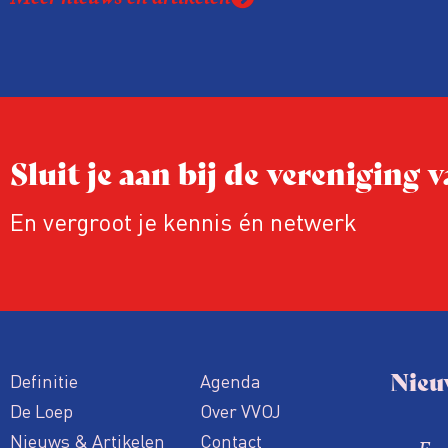
en vastgoedpartijen gretig op ingespeeld,
uit onderzoek van het FD. Tienduizenden
vallen op dubieuze wijze nét in een groe
labelletter.
Sluit je aan bij de vereniging
En vergroot je kennis én netwerk
Nieu
Definitie
Agenda
De Loep
Over VVOJ
Nieuws & Artikelen
Contact