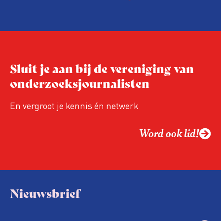
samen op controle, ook doet de
Arbeidsinspectie – als inspecteurs een
ongedocumenteerde werknemer
tegenkomen – regelmatig zogenoemde
‘collegiale meldingen’ bij de
Sluit je aan bij de vereniging van
Vreemdelingenpolitie.
onderzoeksjournalisten
En vergroot je kennis én netwerk
Word ook lid!
Nieuwsbrief