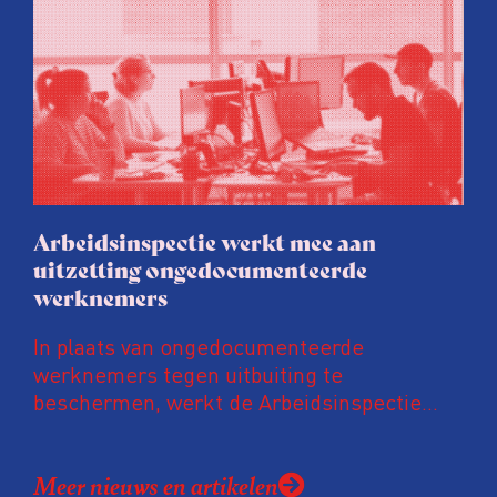
wordt door energielabelaars en
vastgoedpartijen gretig op ingespeeld, blijkt
uit onderzoek van het FD. Tienduizenden
labels vallen op dubieuze wijze nét in een
groenere labelletter.
Arbeidsinspectie werkt mee aan
uitzetting ongedocumenteerde
werknemers
In plaats van ongedocumenteerde
werknemers tegen uitbuiting te
beschermen, werkt de Arbeidsinspectie
mee aan hun uitzetting. De inspectie werkt
daarvoor intensief samen met de
Meer nieuws en artikelen
Vreemdelingenpolitie. Niet alleen gaan ze