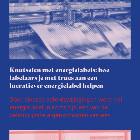
Knutselen met energielabels: hoe
labelaars je met trucs aan een
lucratiever energielabel helpen
Door diverse beleidswijzigingen werd het
energielabel in korte tijd een van de
belangrijkste eigenschappen van een
woning. Een ‘groener’ energielabel kan de
prijs van een huis en huurinkomsten met
tienduizenden euro’s opschroeven. Daar