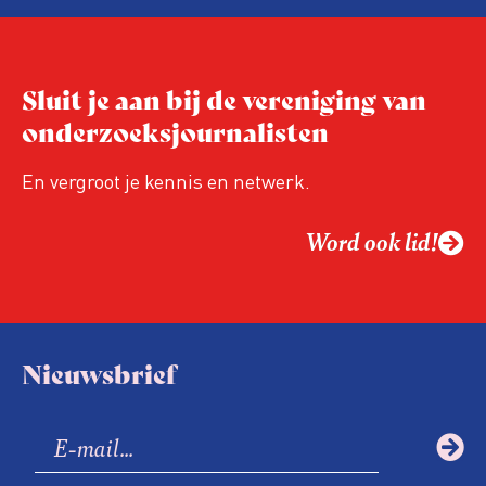
Niet de maker, maar de ontvanger
verandert op dit moment
Hoe blijft Onderzoeksjournalistiek
Sluit je aan bij de vereniging van
relevant in tijden van nieuwe verzuiling?
onderzoeksjournalisten
Hoe moet de journalistiek omgaan met
een steeds onverschilligere macht?
En vergroot je kennis en netwerk.
Word ook lid!
Nieuwsbrief