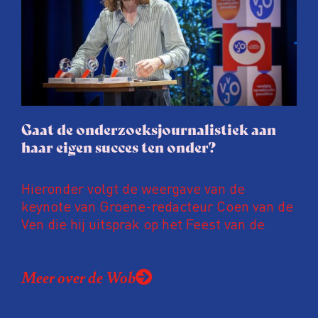
journalisten tijd, ook ervaren zij stress en
soms worden publicaties aangepast of
gaat de hele publicatie zelfs niet door.
Gaat de onderzoeksjournalistiek aan
haar eigen succes ten onder?
Hieronder volgt de weergave van de
keynote van Groene-redacteur Coen van de
Ven die hij uitsprak op het Feest van de
Onderzoeksjournalistiek op 19 juni 2026.
Coen uit zijn zorgen over de relatie tussen
Meer over de Wob
de macht, de pers en het publiek aan de
hand van drie punten: