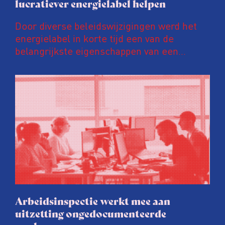
lucratiever energielabel helpen
Door diverse beleidswijzigingen werd het
energielabel in korte tijd een van de
belangrijkste eigenschappen van een
woning. Een ‘groener’ energielabel kan de
prijs van een huis en huurinkomsten met
tienduizenden euro’s opschroeven. Daar
wordt door energielabelaars en
vastgoedpartijen gretig op ingespeeld, blijkt
uit onderzoek van het FD. Tienduizenden
labels vallen op dubieuze wijze nét in een
groenere labelletter.
Arbeidsinspectie werkt mee aan
uitzetting ongedocumenteerde