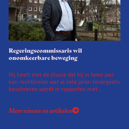
Regeringscommissaris wil
onomkeerbare beweging
Hij heeft niet de illusie dat hij in twee jaar
kan rechtbreien wat al vele jaren tevergeefs
beschreven wordt in rapporten met
alarmerende titels als ‘Een dementerende
overheid’ (2005) en ‘Een dementerende
Meer nieuws en artikelen
overheid 2.0?’ (2021). Toch wilde dr Arre
Zuurmond Regeringscommissaris
Informatiehuishouding worden. Slechts een