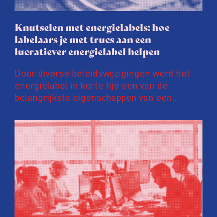
Knutselen met energielabels: hoe
labelaars je met trucs aan een
lucratiever energielabel helpen
Door diverse beleidswijzigingen werd het
energielabel in korte tijd een van de
belangrijkste eigenschappen van een
woning. Een ‘groener’ energielabel kan de
prijs van een huis en huurinkomsten met
tienduizenden euro’s opschroeven. Daar
wordt door energielabelaars en
vastgoedpartijen gretig op ingespeeld, blijkt
uit onderzoek van het FD. Tienduizenden
labels vallen op dubieuze wijze nét in een
groenere labelletter.