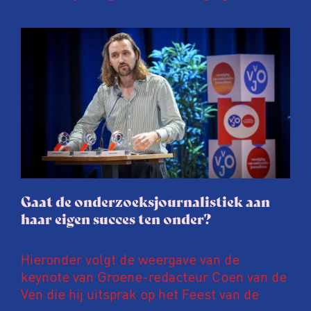
Onderzoeksjournalisten (VVOJ) kreeg de
afgelopen twee jaar te maken met
juridische dreiging of een juridische
procedure rond het eigen werk. Dat kost
journalisten tijd, ook ervaren zij stress en
soms worden publicaties aangepast of
gaat de hele publicatie zelfs niet door.
Gaat de onderzoeksjournalistiek aan
haar eigen succes ten onder?
Hieronder volgt de weergave van de
keynote van Groene-redacteur Coen van de
Ven die hij uitsprak op het Feest van de