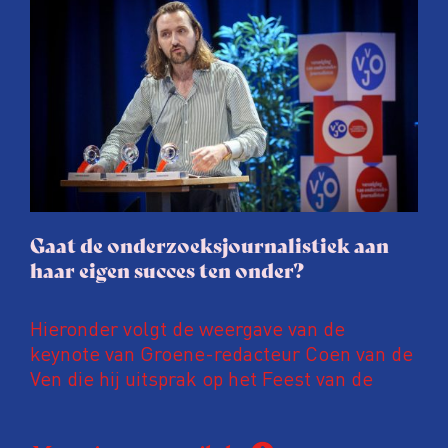
afgelopen twee jaar te maken met
juridische dreiging of een juridische
procedure rond het eigen werk. Dat kost
journalisten tijd, ook ervaren zij stress en
soms worden publicaties aangepast of
gaat de hele publicatie zelfs niet door.
Gaat de onderzoeksjournalistiek aan
haar eigen succes ten onder?
Hieronder volgt de weergave van de
keynote van Groene-redacteur Coen van de
Ven die hij uitsprak op het Feest van de
Onderzoeksjournalistiek op 19 juni 2026.
Coen uit zijn zorgen over de relatie tussen