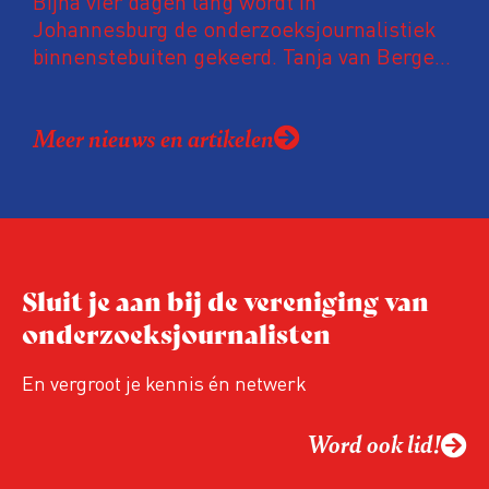
Bijna vier dagen lang wordt in
Johannesburg de onderzoeksjournalistiek
binnenstebuiten gekeerd. Tanja van Bergen
bericht over de alweer tiende Global
Investigative Journalism Conference. Deel
Meer nieuws en artikelen
2: African Muckraking.
Sluit je aan bij de vereniging van
onderzoeksjournalisten
En vergroot je kennis én netwerk
Word ook lid!