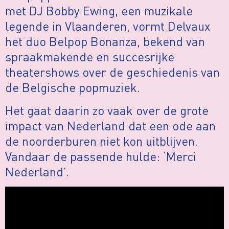
met DJ Bobby Ewing, een muzikale
legende in Vlaanderen, vormt Delvaux
het duo Belpop Bonanza, bekend van
spraakmakende en succesrijke
theatershows over de geschiedenis van
de Belgische popmuziek.
Het gaat daarin zo vaak over de grote
impact van Nederland dat een ode aan
de noorderburen niet kon uitblijven.
Vandaar de passende hulde: ‘Merci
Nederland’.