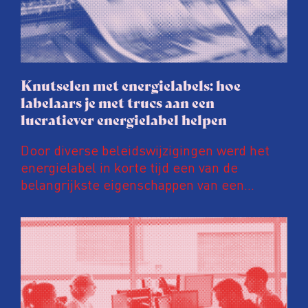
Knutselen met energielabels: hoe
labelaars je met trucs aan een
lucratiever energielabel helpen
Door diverse beleidswijzigingen werd het
energielabel in korte tijd een van de
belangrijkste eigenschappen van een
woning. Een ‘groener’ energielabel kan de
prijs van een huis en huurinkomsten met
tienduizenden euro’s opschroeven. Daar
wordt door energielabelaars en
vastgoedpartijen gretig op ingespeeld, blijkt
uit onderzoek van het FD. Tienduizenden
labels vallen op dubieuze wijze nét in een