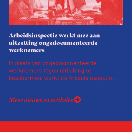
groenere labelletter.
Arbeidsinspectie werkt mee aan
uitzetting ongedocumenteerde
werknemers
In plaats van ongedocumenteerde
werknemers tegen uitbuiting te
beschermen, werkt de Arbeidsinspectie
mee aan hun uitzetting. De inspectie werkt
daarvoor intensief samen met de
Meer nieuws en artikelen
Vreemdelingenpolitie. Niet alleen gaan ze
samen op controle, ook doet de
Arbeidsinspectie – als inspecteurs een
ongedocumenteerde werknemer
tegenkomen – regelmatig zogenoemde