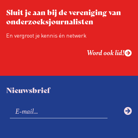
‘collegiale meldingen’ bij de
Sluit je aan bij de vereniging van
Vreemdelingenpolitie.
onderzoeksjournalisten
En vergroot je kennis én netwerk
Word ook lid!
Nieuwsbrief