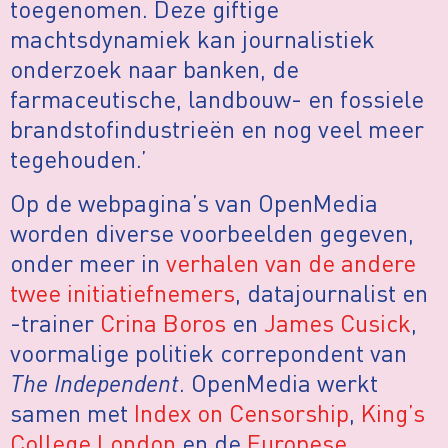
toegenomen. Deze giftige
machtsdynamiek kan journalistiek
onderzoek naar banken, de
farmaceutische, landbouw- en fossiele
brandstofindustrieën en nog veel meer
tegehouden.’
Op de webpagina’s van OpenMedia
worden diverse voorbeelden gegeven,
onder meer in
verhalen van de andere
twee initiatiefnemers
, datajournalist en
-trainer
Crina Boros
en
James Cusick
,
voormalige politiek correpondent van
The Independent
. OpenMedia werkt
samen met
Index on Censorship
,
King’s
College London
en de
Europese