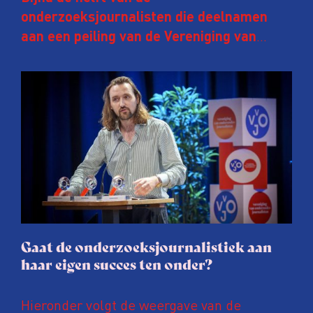
onderzoeksjournalisten die deelnamen
aan een peiling van de Vereniging van
Onderzoeksjournalisten (VVOJ) kreeg de
afgelopen twee jaar te maken met
juridische dreiging of een juridische
procedure rond het eigen werk. Dat kost
journalisten tijd, ook ervaren zij stress en
soms worden publicaties aangepast of
gaat de hele publicatie zelfs niet door.
Gaat de onderzoeksjournalistiek aan
haar eigen succes ten onder?
Hieronder volgt de weergave van de