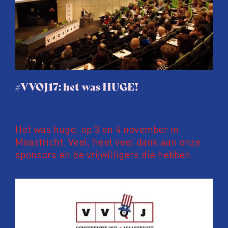
#VVOJ17: het was HUGE!
Het was huge, op 3 en 4 november in
Maastricht. Veel, heel veel dank aan onze
sponsors en de vrijwilligers die hebben
geholpen om van #VVOJ17 een succes te
maken.