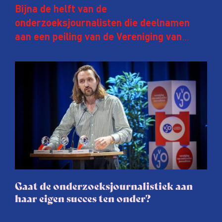
Bijna de helft van de
onderzoeksjournalisten die deelnamen
aan een peiling van de Vereniging van
Onderzoeksjournalisten (VVOJ) kreeg de
afgelopen twee jaar te maken met
juridische dreiging of een juridische
procedure rond het eigen werk. Dat kost
journalisten tijd, ook ervaren zij stress en
soms worden publicaties aangepast of
gaat de hele publicatie zelfs niet door.
Gaat de onderzoeksjournalistiek aan
haar eigen succes ten onder?