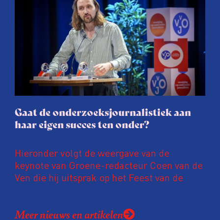
juridische dreiging of een juridische
procedure rond het eigen werk. Dat kost
journalisten tijd, ook ervaren zij stress en
soms worden publicaties aangepast of
gaat de hele publicatie zelfs niet door.
Gaat de onderzoeksjournalistiek aan
haar eigen succes ten onder?
Hieronder volgt de weergave van de
keynote van Groene-redacteur Coen van de
Ven die hij uitsprak op het Feest van de
Onderzoeksjournalistiek op 19 juni 2026.
Coen uit zijn zorgen over de relatie tussen
Meer nieuws en artikelen