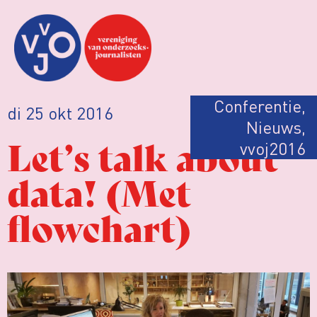
Conferentie
,
di 25 okt 2016
Nieuws
,
Let’s talk about
vvoj2016
data! (Met
flowchart)