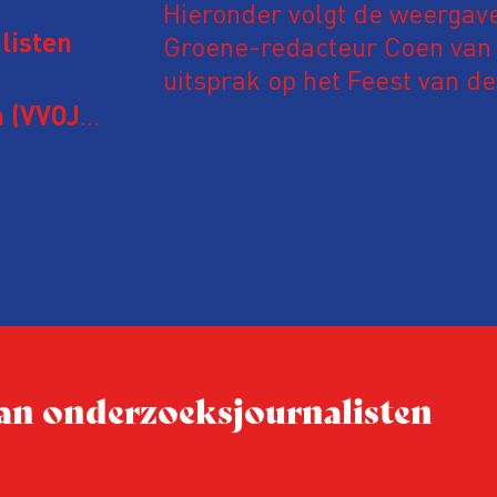
Hieronder volgt de weergav
Groene-redacteur Coen van d
listen
uitsprak op het Feest van de
Onderzoeksjournalistiek op 
 (VVOJ)
n met
Coen uit zijn zorgen over de 
macht, de pers en het publi
rocedure
drie punten:
ten tijd,
Niet de maker, maar de o
ublicatie
dit moment
Hoe blijft Onderzoeksjourn
tijden van nieuwe verzuil
 van onderzoeksjournalisten
Hoe moet de journalisti
steeds onverschilligere 