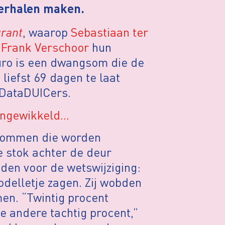
 verhalen maken.
urant
, waarop
Sebastiaan ter
n
Frank Verschoor
hun
uro is een dwangsom die de
liefst 69 dagen te laat
DataDUICers.
ingewikkeld…
gsommen die worden
e stok achter de deur
eden voor de wetswijziging:
delletje zagen. Zij wobden
n. “Twintig procent
e andere tachtig procent,”