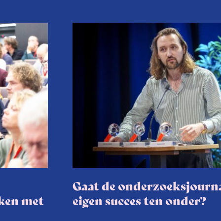
Gaat de onderzoeksjourna
aken met
eigen succes ten onder?