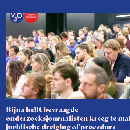
Bijna helft bevraagde
onderzoeksjournalisten kreeg te m
juridische dreiging of procedure