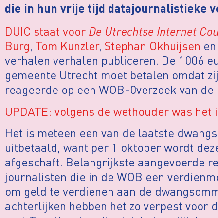
die in hun vrije tijd datajournalistieke
DUIC staat voor
De Utrechtse Internet Co
Burg
,
Tom Kunzler
,
Stephan Okhuijsen
e
verhalen verhalen publiceren. De 1006 e
gemeente Utrecht moet betalen omdat zij 
reageerde op een WOB-0verzoek van de 
UPDATE: volgens de wethouder was het 
Het is meteen een van de laatste dwan
uitbetaald, want per 1 oktober wordt dez
afgeschaft. Belangrijkste aangevoerde r
journalisten die in de WOB een verdienmo
om geld te verdienen aan de dwangsomme
achterlijken hebben het zo verpest voor d