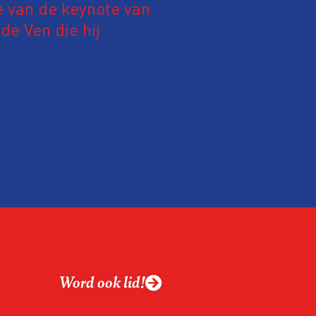
e van de keynote van
e Ven die hij
19 juni 2026.
relatie tussen de
ek aan de hand van
ntvanger verandert op
alistiek relevant in
ing?
ek omgaan met een
Word ook lid!
macht?