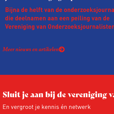
Bijna de helft van de onderzoeksjourna
die deelnamen aan een peiling van de
Vereniging van Onderzoeksjournalisten
kreeg de afgelopen twee jaar te make
juridische dreiging of een juridische p
Meer nieuws en artikelen
rond het eigen werk. Dat kost journalis
ook ervaren zij stress en soms worden
publicaties aangepast of gaat de hele p
zelfs niet door.
Sluit je aan bij de vereniging
En vergroot je kennis én netwerk