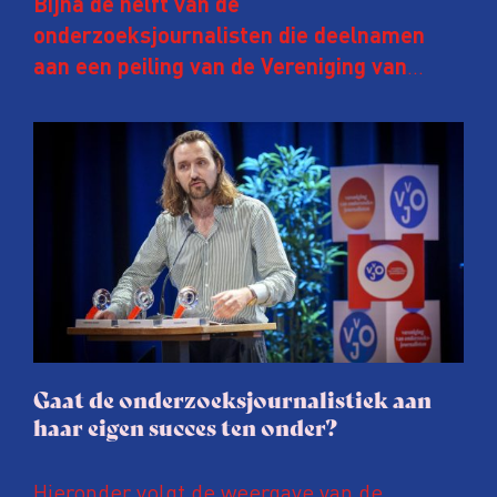
Bijna de helft van de
onderzoeksjournalisten die deelnamen
aan een peiling van de Vereniging van
Onderzoeksjournalisten (VVOJ) kreeg de
afgelopen twee jaar te maken met
juridische dreiging of een juridische
procedure rond het eigen werk. Dat kost
journalisten tijd, ook ervaren zij stress en
soms worden publicaties aangepast of
gaat de hele publicatie zelfs niet door.
Gaat de onderzoeksjournalistiek aan
haar eigen succes ten onder?
Hieronder volgt de weergave van de