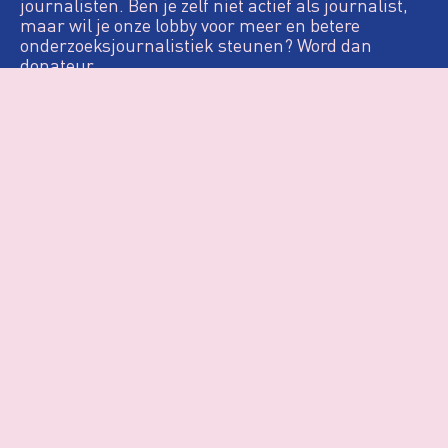
journalisten. Ben je zelf niet actief als journalist,
maar wil je onze lobby voor meer en betere
onderzoeksjournalistiek steunen? Word dan
donateur.
Definitie
De Loep
Nieuws & Artikelen
Woo
Agenda
Over VVOJ
Contact
Login
Privacy & Cookies