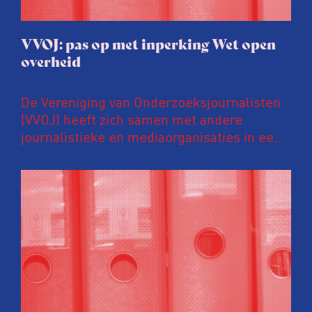
VVOJ: pas op met inperking Wet open
overheid
De Vereniging van Onderzoeksjournalisten
(VVOJ) heeft zich samen met andere
journalistieke en mediaorganisaties in een
gezamenlijke brief uitgesproken tegen
voorstellen om de Wet open overheid (Woo)
vergaand aan te passen. Volgens deze
organisaties zijn deze suggesties voorbarig,
verontrustend en prematuur, zeker nu de
wet nog maar enkele jaren van kracht is en
lopende onderzoeken en evaluaties nog
niet zijn afgerond.