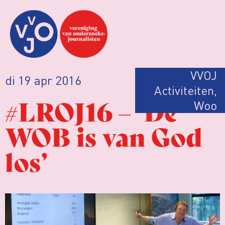
VVOJ
di 19 apr 2016
Activiteiten
,
#LROJ16 – ‘De
Woo
WOB is van God
los’