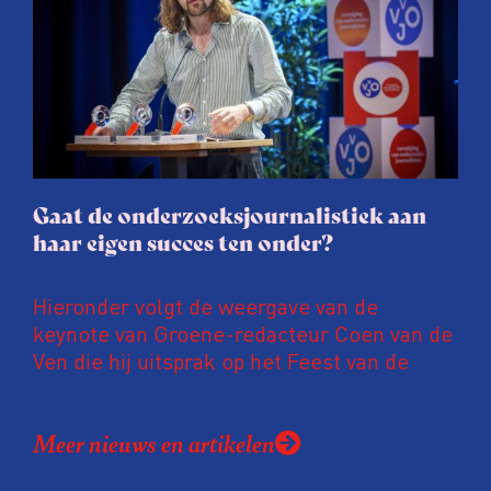
procedure rond het eigen werk. Dat kost
journalisten tijd, ook ervaren zij stress en
soms worden publicaties aangepast of
gaat de hele publicatie zelfs niet door.
Gaat de onderzoeksjournalistiek aan
haar eigen succes ten onder?
Hieronder volgt de weergave van de
keynote van Groene-redacteur Coen van de
Ven die hij uitsprak op het Feest van de
Onderzoeksjournalistiek op 19 juni 2026.
Coen uit zijn zorgen over de relatie tussen
Meer nieuws en artikelen
de macht, de pers en het publiek aan de
hand van drie punten: