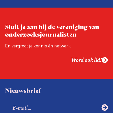
Niet de maker, maar de ontvanger
verandert op dit moment
Hoe blijft Onderzoeksjournalistiek
Sluit je aan bij de vereniging van
relevant in tijden van nieuwe verzuiling?
onderzoeksjournalisten
Hoe moet de journalistiek omgaan met
een steeds onverschilligere macht?
En vergroot je kennis én netwerk
Word ook lid!
Nieuwsbrief