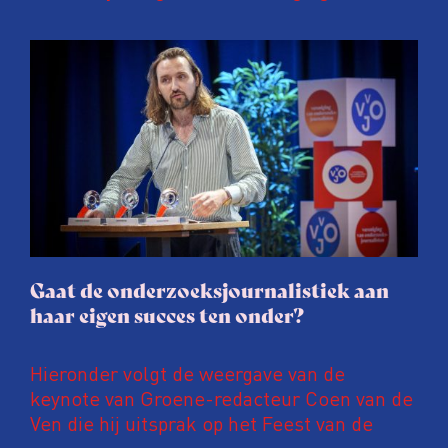
Onderzoeksjournalisten (VVOJ) kreeg de
afgelopen twee jaar te maken met
juridische dreiging of een juridische
procedure rond het eigen werk. Dat kost
journalisten tijd, ook ervaren zij stress en
soms worden publicaties aangepast of
gaat de hele publicatie zelfs niet door.
Gaat de onderzoeksjournalistiek aan
haar eigen succes ten onder?
Hieronder volgt de weergave van de
keynote van Groene-redacteur Coen van de
Ven die hij uitsprak op het Feest van de