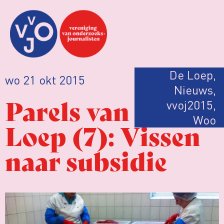
De Loep
,
wo 21 okt 2015
Nieuws
,
Parels van de
vvoj2015
,
Woo
Loep (7): Vissen
naar subsidie