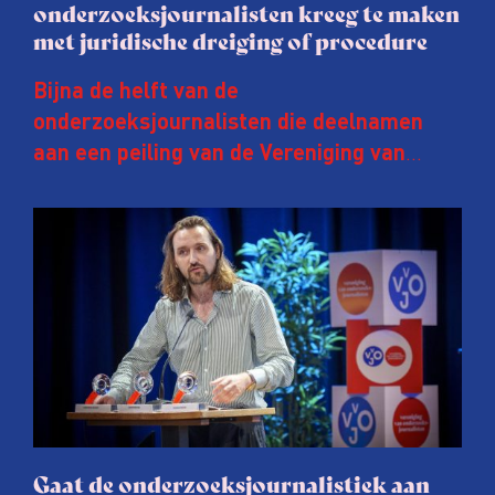
onderzoeksjournalisten kreeg te maken
met juridische dreiging of procedure
Bijna de helft van de
onderzoeksjournalisten die deelnamen
aan een peiling van de Vereniging van
Onderzoeksjournalisten (VVOJ) kreeg de
afgelopen twee jaar te maken met
juridische dreiging of een juridische
procedure rond het eigen werk. Dat kost
journalisten tijd, ook ervaren zij stress en
soms worden publicaties aangepast of
gaat de hele publicatie zelfs niet door.
Gaat de onderzoeksjournalistiek aan