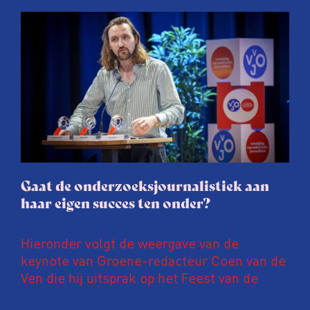
afgelopen twee jaar te maken met
juridische dreiging of een juridische
procedure rond het eigen werk. Dat kost
journalisten tijd, ook ervaren zij stress en
soms worden publicaties aangepast of
gaat de hele publicatie zelfs niet door.
Gaat de onderzoeksjournalistiek aan
haar eigen succes ten onder?
Hieronder volgt de weergave van de
keynote van Groene-redacteur Coen van de
Ven die hij uitsprak op het Feest van de
Onderzoeksjournalistiek op 19 juni 2026.