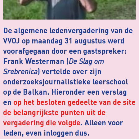
De algemene ledenvergadering van de
VVOJ op maandag 31 augustus werd
voorafgegaan door een gastspreker:
De Slag om
Frank Westerman (
Srebrenica
) vertelde over zijn
onderzoeksjournalistieke leerschool
op de Balkan. Hieronder een verslag
en
op het besloten gedeelte van de site
de belangrijkste punten uit de
vergadering die volgde
. Alleen voor
leden, even inloggen dus.