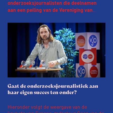
onderzoeksjournalisten die deelnamen
aan een peiling van de Vereniging van
Onderzoeksjournalisten (VVOJ) kreeg de
afgelopen twee jaar te maken met
juridische dreiging of een juridische
procedure rond het eigen werk. Dat kost
journalisten tijd, ook ervaren zij stress en
soms worden publicaties aangepast of
gaat de hele publicatie zelfs niet door.
Gaat de onderzoeksjournalistiek aan
haar eigen succes ten onder?
Hieronder volgt de weergave van de