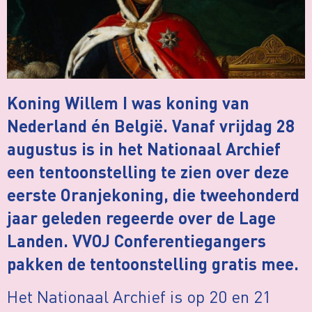
Koning Willem I was koning van
Nederland én België. Vanaf vrijdag 28
augustus is in het Nationaal Archief
een tentoonstelling te zien over deze
eerste Oranjekoning, die tweehonderd
jaar geleden regeerde over de Lage
Landen. VVOJ Conferentiegangers
pakken de tentoonstelling gratis mee.
Het Nationaal Archief is op 20 en 21