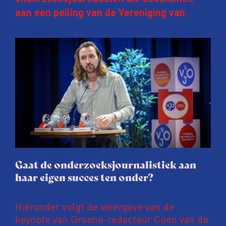
aan een peiling van de Vereniging van
Onderzoeksjournalisten (VVOJ) kreeg de
afgelopen twee jaar te maken met
juridische dreiging of een juridische
procedure rond het eigen werk. Dat kost
journalisten tijd, ook ervaren zij stress en
soms worden publicaties aangepast of
gaat de hele publicatie zelfs niet door.
Gaat de onderzoeksjournalistiek aan
haar eigen succes ten onder?
Hieronder volgt de weergave van de
keynote van Groene-redacteur Coen van de