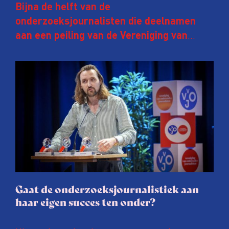
Bijna de helft van de
onderzoeksjournalisten die deelnamen
aan een peiling van de Vereniging van
Onderzoeksjournalisten (VVOJ) kreeg de
afgelopen twee jaar te maken met
juridische dreiging of een juridische
procedure rond het eigen werk. Dat kost
journalisten tijd, ook ervaren zij stress en
soms worden publicaties aangepast of
gaat de hele publicatie zelfs niet door.
Gaat de onderzoeksjournalistiek aan
haar eigen succes ten onder?