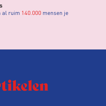
ts
n al ruim
140.000
mensen je
rtikelen