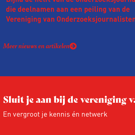
Bijna de helft van de onderzoeksjourna
die deelnamen aan een peiling van de
Vereniging van Onderzoeksjournalisten
kreeg de afgelopen twee jaar te make
juridische dreiging of een juridische p
Meer nieuws en artikelen
rond het eigen werk. Dat kost journalis
ook ervaren zij stress en soms worden
publicaties aangepast of gaat de hele p
zelfs niet door.
Sluit je aan bij de vereniging
En vergroot je kennis én netwerk