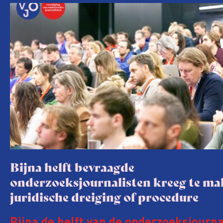
Bijna helft bevraagde
onderzoeksjournalisten kreeg te m
juridische dreiging of procedure