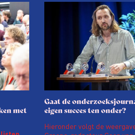
Gaat de onderzoeksjourna
aken met
eigen succes ten onder?
Hieronder volgt de weergav