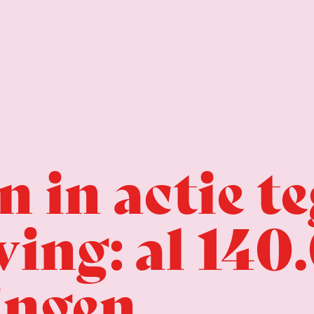
n in actie t
ving: al 140
ingen