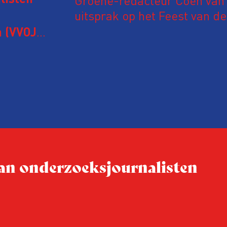
Groene-redacteur Coen van d
listen
uitsprak op het Feest van de
Onderzoeksjournalistiek op 
 (VVOJ)
n met
Coen uit zijn zorgen over de 
macht, de pers en het publi
rocedure
drie punten:
ten tijd,
Niet de maker, maar de o
ublicatie
dit moment
Hoe blijft Onderzoeksjourn
tijden van nieuwe verzuil
 van onderzoeksjournalisten
Hoe moet de journalisti
steeds onverschilligere 