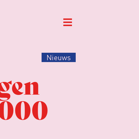
Nieuws
egen
.000