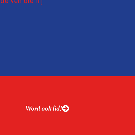
e Ven die hij
19 juni 2026.
relatie tussen de
ek aan de hand van
ntvanger verandert op
alistiek relevant in
ing?
ek omgaan met een
Word ook lid!
macht?