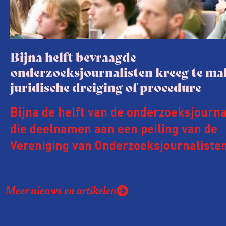
Bijna helft bevraagde
onderzoeksjournalisten kreeg te m
juridische dreiging of procedure
Bijna de helft van de onderzoeksjourna
die deelnamen aan een peiling van de
Vereniging van Onderzoeksjournalisten
kreeg de afgelopen twee jaar te make
juridische dreiging of een juridische p
Meer nieuws en artikelen
rond het eigen werk. Dat kost journalis
ook ervaren zij stress en soms worden