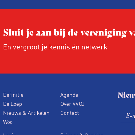
publicaties aangepast of gaat de hele p
zelfs niet door.
Sluit je aan bij de vereniging
En vergroot je kennis én netwerk
Nieu
Definitie
Agenda
De Loep
Over VVOJ
Nieuws & Artikelen
Contact
Woo