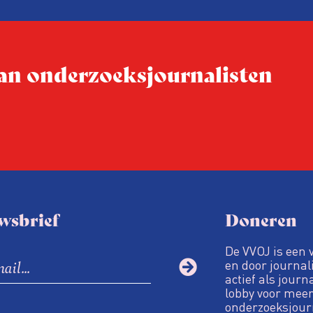
ublicatie
dit moment
Hoe blijft Onderzoeksjourn
tijden van nieuwe verzuil
 van onderzoeksjournalisten
Hoe moet de journalisti
steeds onverschilligere 
wsbrief
Doneren
De VVOJ is een 
en door journali
actief als journ
lobby voor meer
onderzoeksjour