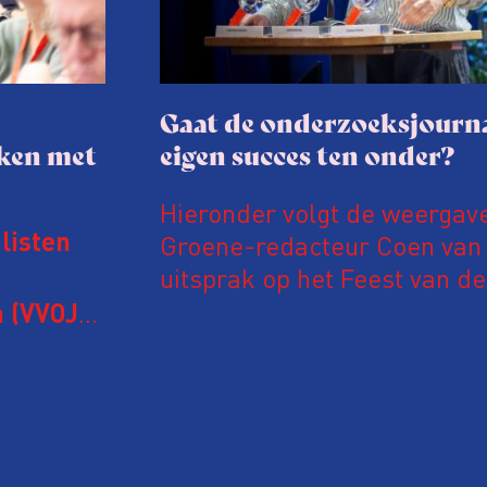
Gaat de onderzoeksjourna
aken met
eigen succes ten onder?
Hieronder volgt de weergav
Groene-redacteur Coen van d
listen
uitsprak op het Feest van de
Onderzoeksjournalistiek op 
 (VVOJ)
n met
Coen uit zijn zorgen over de 
macht, de pers en het publi
rocedure
drie punten:
ten tijd,
Niet de maker, maar de o