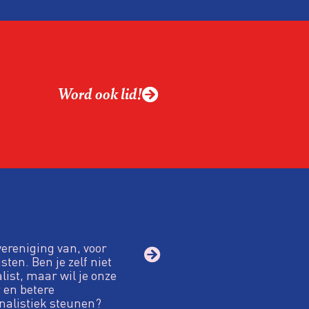
alistiek relevant in
ing?
ek omgaan met een
Word ook lid!
macht?
vereniging van, voor
sten. Ben je zelf niet
alist, maar wil je onze
 en betere
nalistiek steunen?