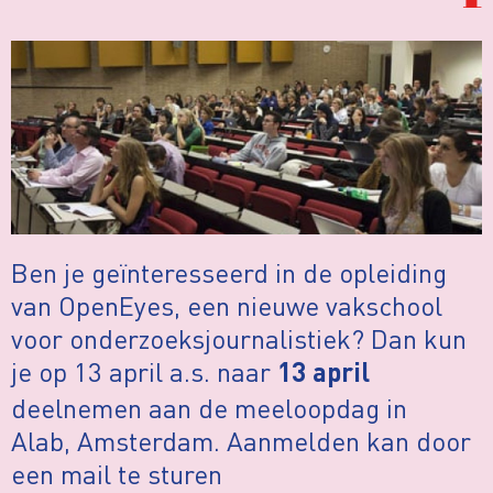
Ben je geïnteresseerd in de opleiding
van OpenEyes, een nieuwe vakschool
voor onderzoeksjournalistiek? Dan kun
je op 13 april a.s. naar
13 april
deelnemen aan de meeloopdag in
Alab, Amsterdam. Aanmelden kan door
een mail te sturen