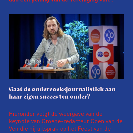
Onderzoeksjournalisten (VVOJ) kreeg de
afgelopen twee jaar te maken met
juridische dreiging of een juridische
procedure rond het eigen werk. Dat kost
journalisten tijd, ook ervaren zij stress en
soms worden publicaties aangepast of
gaat de hele publicatie zelfs niet door.
Gaat de onderzoeksjournalistiek aan
haar eigen succes ten onder?
Hieronder volgt de weergave van de
keynote van Groene-redacteur Coen van de
Ven die hij uitsprak op het Feest van de