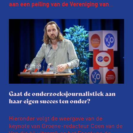
aan een peiling van de Vereniging van
Onderzoeksjournalisten (VVOJ) kreeg de
afgelopen twee jaar te maken met
juridische dreiging of een juridische
procedure rond het eigen werk. Dat kost
journalisten tijd, ook ervaren zij stress en
soms worden publicaties aangepast of
gaat de hele publicatie zelfs niet door.
Gaat de onderzoeksjournalistiek aan
haar eigen succes ten onder?
Hieronder volgt de weergave van de
keynote van Groene-redacteur Coen van de
Ven die hij uitsprak op het Feest van de