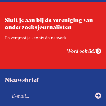
Niet de maker, maar de ontvanger
verandert op dit moment
Hoe blijft Onderzoeksjournalistiek
Sluit je aan bij de vereniging van
relevant in tijden van nieuwe verzuiling?
onderzoeksjournalisten
Hoe moet de journalistiek omgaan met
een steeds onverschilligere macht?
En vergroot je kennis én netwerk
Word ook lid!
Nieuwsbrief