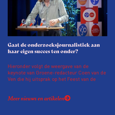
journalisten tijd, ook ervaren zij stress en
soms worden publicaties aangepast of
gaat de hele publicatie zelfs niet door.
Gaat de onderzoeksjournalistiek aan
haar eigen succes ten onder?
Hieronder volgt de weergave van de
keynote van Groene-redacteur Coen van de
Ven die hij uitsprak op het Feest van de
Onderzoeksjournalistiek op 19 juni 2026.
Coen uit zijn zorgen over de relatie tussen
Meer nieuws en artikelen
de macht, de pers en het publiek aan de
hand van drie punten: