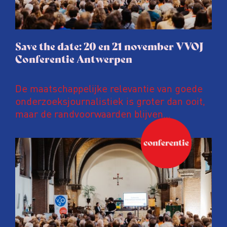
Save the date: 20 en 21 november VVOJ
Conferentie Antwerpen
De maatschappelijke relevantie van goede
onderzoeksjournalistiek is groter dan ooit,
maar de randvoorwaarden blijven
kwetsbaar. Tijdens de komende VVOJ
Conferentie duiken we in De
ongemakkelijke werkelijkheid: een eerlijke
en urgente blik op de staat van ons vak.