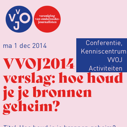
Conferentie
,
ma 1 dec 2014
Kenniscentrum
VVOJ2014
VVOJ
Activiteiten
verslag: hoe houd
je je bronnen
geheim?