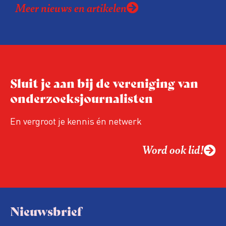
Meer nieuws en artikelen
expertise te delen en elkaar te ontmoeten.
En de beweging groeit: bijna 40 procent van
de aanwezigen die de evaluatie invulden,
was voor het eerst op de conferentie!
Sluit je aan bij de vereniging van
onderzoeksjournalisten
En vergroot je kennis én netwerk
Word ook lid!
Nieuwsbrief