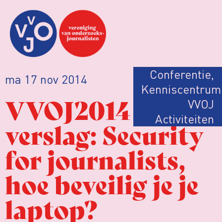
Conferentie
,
ma 17 nov 2014
Kenniscentrum
VVOJ2014
VVOJ
Activiteiten
verslag: Security
for journalists,
hoe beveilig je je
laptop?