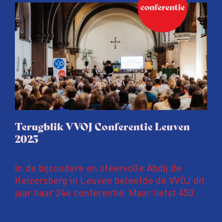
Conferentie duiken we in De
ongemakkelijke werkelijkheid: een eerlijke
en urgente blik op de staat van ons vak.
Terugblik VVOJ Conferentie Leuven
2025
In de bijzondere en sfeervolle Abdij de
Keizersberg in Leuven beleefde de VVOJ dit
jaar haar 24e conferentie. Maar liefst 450
onderzoeksjournalisten uit Nederland en
Vlaanderen kwamen samen om hun