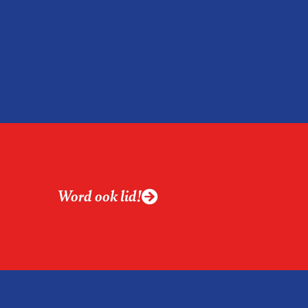
 Nederland en
m hun expertise te
en. En de beweging
 de aanwezigen die de
 het eerst op de
Word ook lid!