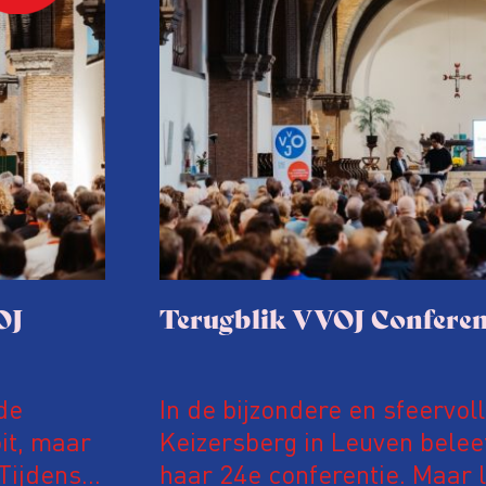
OJ
Terugblik VVOJ Conferen
de
In de bijzondere en sfeervol
it, maar
Keizersberg in Leuven belee
Tijdens
haar 24e conferentie. Maar l