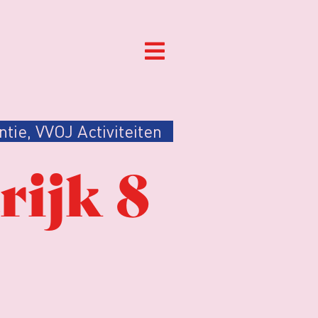
ntie
,
VVOJ Activiteiten
rijk 8