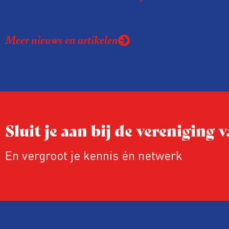
de komende VVOJ Conferentie duiken we
ongemakkelijke werkelijkheid: een eerli
Meer nieuws en artikelen
urgente blik op de staat van ons vak.
Sluit je aan bij de vereniging
En vergroot je kennis én netwerk