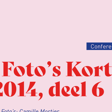
Confere
Foto’s Kort
014, deel 6
.
Foto’s: Camille Mortier,