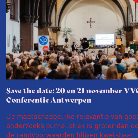
Save the date: 20 en 21 november VV
Conferentie Antwerpen
De maatschappelijke relevantie van goe
onderzoeksjournalistiek is groter dan oo
de randvoorwaarden blijven kwetsbaar. 