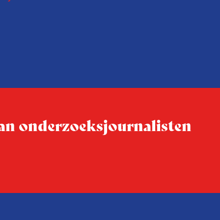
 in De
onderzoeksjournalisten uit
jke en
Vlaanderen kwamen samen o
delen en elkaar te ontmoet
groeit: bijna 40 procent van
evaluatie invulden, was voor
conferentie!
 van onderzoeksjournalisten