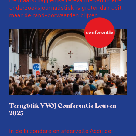
onderzoeksjournalistiek is groter dan ooit,
maar de randvoorwaarden blijven
kwetsbaar. Tijdens de komende VVOJ
Conferentie duiken we in De
ongemakkelijke werkelijkheid: een eerlijke
en urgente blik op de staat van ons vak.
Terugblik VVOJ Conferentie Leuven
2025
In de bijzondere en sfeervolle Abdij de