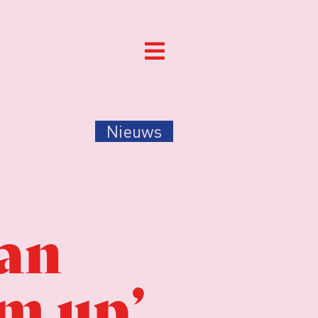
Nieuws
an
om up’