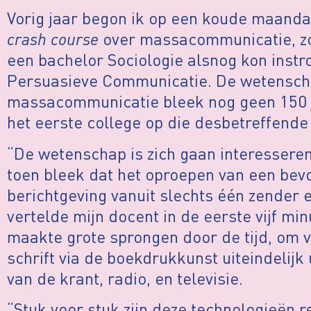
Vorig jaar begon ik op een koude maanda
crash course
over massacommunicatie, zo
een bachelor Sociologie alsnog kon instr
Persuasieve Communicatie. De wetensch
massacommunicatie bleek nog geen 150 ja
het eerste college op die desbetreffend
“De wetenschap is zich gaan interesser
toen bleek dat het oproepen van een bevo
berichtgeving vanuit slechts één zender en
vertelde mijn docent in de eerste vijf min
maakte grote sprongen door de tijd, om v
schrift via de boekdrukkunst uiteindelijk
van de krant, radio, en televisie.
“Stuk voor stuk zijn deze technologieën r