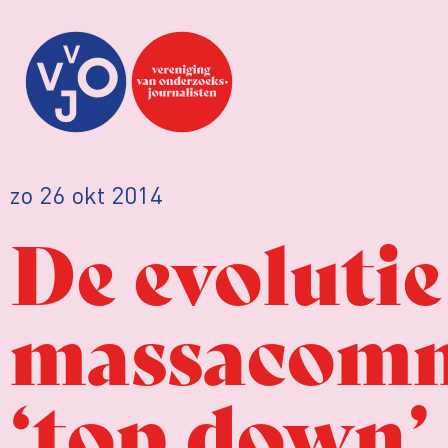
zo 26 okt 2014
De evolutie
massacomm
‘top down’