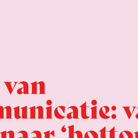
 van
unicatie: v
 naar ‘bott