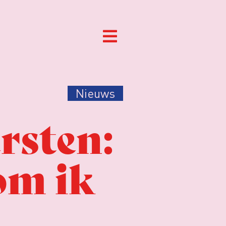
Nieuws
rsten:
om ik