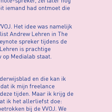
ote-spreker, zei later nog
ooit iemand had ontmoet die
 VVOJ. Het idee was namelijk
list Andrew Lehren in The
keynote spreker tijdens de
 Lehren is prachtige
w op Medialab staat.
nderwijsblad en die kan ik
 dat ik mijn freelance
eze tijden. Maar ik krijg de
 ik het allerliefst doe:
betrokken bij de VVOJ. We