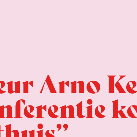
ur Arno Ke
onferentie k
thuis”