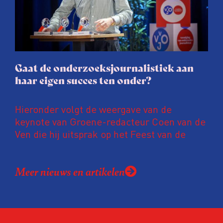
soms worden publicaties aangepast of
gaat de hele publicatie zelfs niet door.
Gaat de onderzoeksjournalistiek aan
haar eigen succes ten onder?
Hieronder volgt de weergave van de
keynote van Groene-redacteur Coen van de
Ven die hij uitsprak op het Feest van de
Onderzoeksjournalistiek op 19 juni 2026.
Coen uit zijn zorgen over de relatie tussen
Meer nieuws en artikelen
de macht, de pers en het publiek aan de
hand van drie punten:
Niet de maker, maar de ontvanger