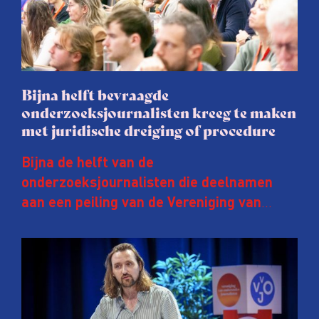
Bijna helft bevraagde
onderzoeksjournalisten kreeg te maken
met juridische dreiging of procedure
Bijna de helft van de
onderzoeksjournalisten die deelnamen
aan een peiling van de Vereniging van
Onderzoeksjournalisten (VVOJ) kreeg de
afgelopen twee jaar te maken met
juridische dreiging of een juridische
procedure rond het eigen werk. Dat kost
journalisten tijd, ook ervaren zij stress en