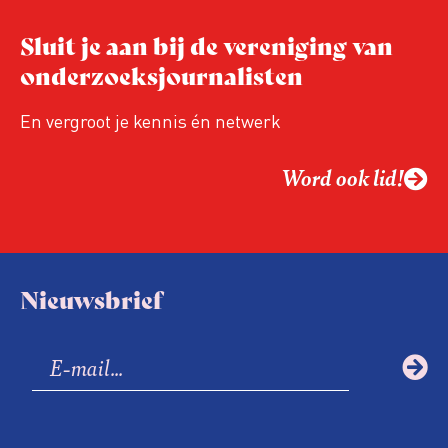
verandert op dit moment
Hoe blijft Onderzoeksjournalistiek
Sluit je aan bij de vereniging van
relevant in tijden van nieuwe verzuiling?
onderzoeksjournalisten
Hoe moet de journalistiek omgaan met
een steeds onverschilligere macht?
En vergroot je kennis én netwerk
Word ook lid!
Nieuwsbrief