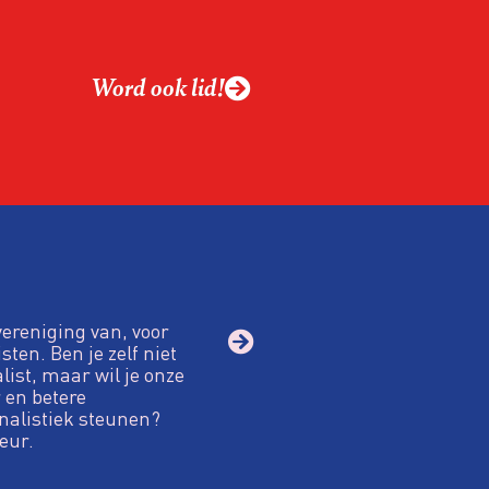
ing?
ek omgaan met een
Word ook lid!
macht?
vereniging van, voor
sten. Ben je zelf niet
alist, maar wil je onze
 en betere
nalistiek steunen?
eur.