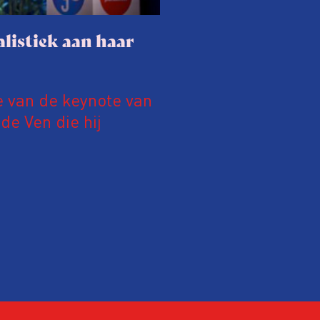
listiek aan haar
e van de keynote van
e Ven die hij
19 juni 2026.
relatie tussen de
ek aan de hand van
ntvanger verandert op
alistiek relevant in