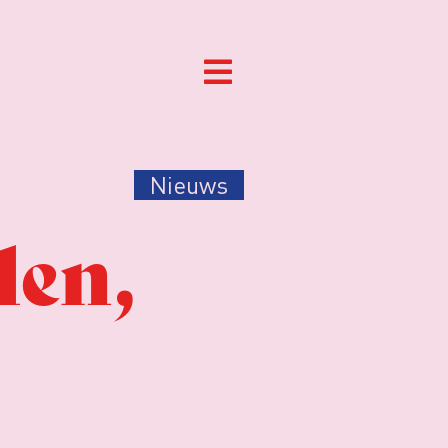
Nieuws
den,