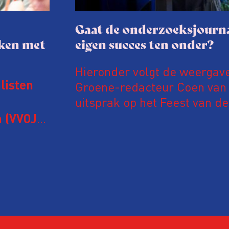
Gaat de onderzoeksjourna
aken met
eigen succes ten onder?
Hieronder volgt de weergav
Groene-redacteur Coen van d
listen
uitsprak op het Feest van de
Onderzoeksjournalistiek op 
 (VVOJ)
n met
Coen uit zijn zorgen over de 
macht, de pers en het publi
rocedure
drie punten:
ten tijd,
Niet de maker, maar de o
ublicatie
dit moment
Hoe blijft Onderzoeksjourn