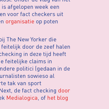
e
is afgelopen week een
en voor fact checkers uit
gen
organisatie
op poten
ij The New Yorker die
feitelijk door de zeef halen
ecking in deze tijd heeft
 feitelijke claims in
dere politici (gedaan in de
ournalisten sowieso al
te tak van sport
Next, de fact checking
door
iek
Medialogica
, of
het blog