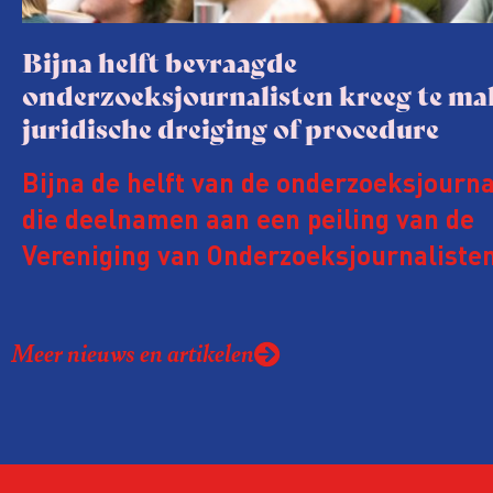
Bijna helft bevraagde
onderzoeksjournalisten kreeg te m
juridische dreiging of procedure
Bijna de helft van de onderzoeksjourna
die deelnamen aan een peiling van de
Vereniging van Onderzoeksjournalisten
kreeg de afgelopen twee jaar te make
juridische dreiging of een juridische p
Meer nieuws en artikelen
rond het eigen werk. Dat kost journalis
ook ervaren zij stress en soms worden
publicaties aangepast of gaat de hele p
zelfs niet door.