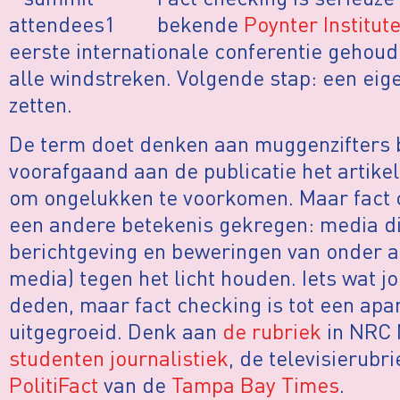
bekende
Poynter Institut
eerste internationale conferentie gehoud
alle windstreken. Volgende stap: een ei
zetten.
De term doet denken aan muggenzifters b
voorafgaand aan de publicatie het artikel 
om ongelukken te voorkomen. Maar fact ch
een andere betekenis gekregen: media die
berichtgeving en beweringen van onder an
media) tegen het licht houden. Iets wat j
deden, maar fact checking is tot een apar
uitgegroeid. Denk aan
de rubriek
in NRC 
studenten journalistiek
, de televisierubr
PolitiFact
van de
Tampa Bay Times
.