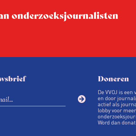
tijden van nieuwe verzuil
 van onderzoeksjournalisten
Hoe moet de journalisti
steeds onverschilligere 
wsbrief
Doneren
De VVOJ is een 
en door journali
actief als journ
lobby voor meer
onderzoeksjour
Word dan donat