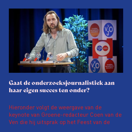
Onderzoeksjournalisten (VVOJ) kreeg de
afgelopen twee jaar te maken met
juridische dreiging of een juridische
procedure rond het eigen werk. Dat kost
journalisten tijd, ook ervaren zij stress en
soms worden publicaties aangepast of
gaat de hele publicatie zelfs niet door.
Gaat de onderzoeksjournalistiek aan
haar eigen succes ten onder?
Hieronder volgt de weergave van de
keynote van Groene-redacteur Coen van de
Ven die hij uitsprak op het Feest van de
Onderzoeksjournalistiek op 19 juni 2026.