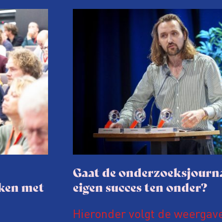
Gaat de onderzoeksjourna
aken met
eigen succes ten onder?
Hieronder volgt de weergav