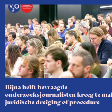
Bijna helft bevraagde
onderzoeksjournalisten kreeg te m
juridische dreiging of procedure