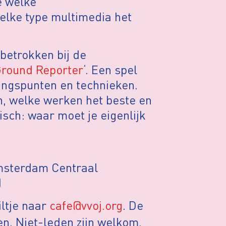
e welke
welke type multimedia het
 betrokken bij de
Ground Reporter
‘. Een spel
angspunten en technieken.
n, welke werken het beste en
isch: waar moet je eigenlijk
Amsterdam Centraal
)
ltje naar
cafe@vvoj.org
. De
n. Niet-leden zijn welkom,