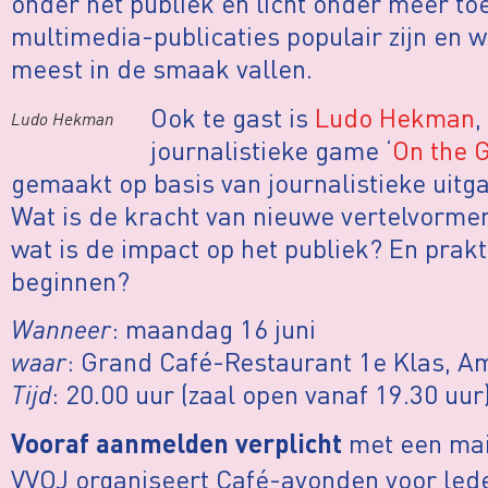
onder het publiek en licht onder meer to
multimedia-publicaties populair zijn en 
meest in de smaak vallen.
Ook te gast is
Ludo Hekman
,
Ludo Hekman
journalistieke game ‘
On the 
gemaakt op basis van journalistieke uitg
Wat is de kracht van nieuwe vertelvorme
wat is de impact op het publiek? En prakt
beginnen?
Wanneer
: maandag 16 juni
waar
: Grand Café-Restaurant 1e Klas, 
Tijd
: 20.00 uur (zaal open vanaf 19.30 uur
met een mai
Vooraf aanmelden verplicht
VVOJ organiseert Café-avonden voor lede