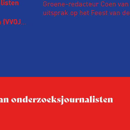
Groene-redacteur Coen van d
listen
uitsprak op het Feest van de
Onderzoeksjournalistiek op 
 (VVOJ)
n met
Coen uit zijn zorgen over de 
macht, de pers en het publi
rocedure
drie punten:
ten tijd,
Niet de maker, maar de o
ublicatie
dit moment
Hoe blijft Onderzoeksjourn
tijden van nieuwe verzuil
 van onderzoeksjournalisten
Hoe moet de journalisti
steeds onverschilligere 