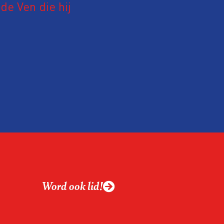
e Ven die hij
19 juni 2026.
relatie tussen de
ek aan de hand van
ntvanger verandert op
alistiek relevant in
ing?
ek omgaan met een
Word ook lid!
macht?