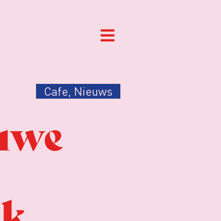
Cafe
,
Nieuws
euwe
ek