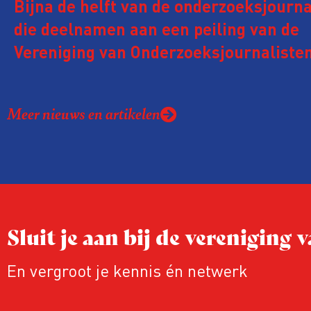
Bijna de helft van de onderzoeksjourna
die deelnamen aan een peiling van de
Vereniging van Onderzoeksjournalisten
kreeg de afgelopen twee jaar te make
juridische dreiging of een juridische p
Meer nieuws en artikelen
rond het eigen werk. Dat kost journalis
ook ervaren zij stress en soms worden
publicaties aangepast of gaat de hele p
zelfs niet door.
Sluit je aan bij de vereniging
En vergroot je kennis én netwerk