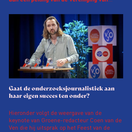
aan een peiling van de Vereniging van
Onderzoeksjournalisten (VVOJ) kreeg de
afgelopen twee jaar te maken met
juridische dreiging of een juridische
procedure rond het eigen werk. Dat kost
journalisten tijd, ook ervaren zij stress en
soms worden publicaties aangepast of
gaat de hele publicatie zelfs niet door.
Gaat de onderzoeksjournalistiek aan
haar eigen succes ten onder?
Hieronder volgt de weergave van de
keynote van Groene-redacteur Coen van de
Ven die hij uitsprak op het Feest van de