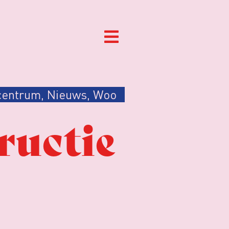
centrum
,
Nieuws
,
Woo
ructie