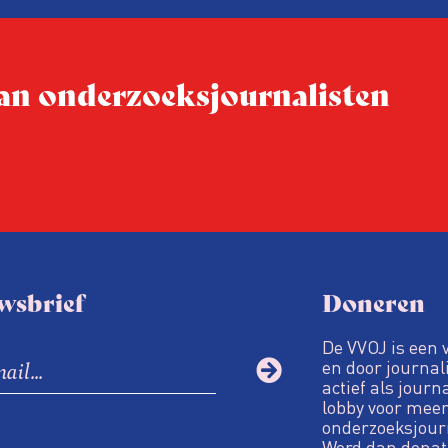
dit moment
Hoe blijft Onderzoeksjourn
tijden van nieuwe verzuil
 van onderzoeksjournalisten
Hoe moet de journalisti
steeds onverschilligere 
wsbrief
Doneren
De VVOJ is een 
en door journali
actief als journ
lobby voor meer
onderzoeksjour
Word dan donat