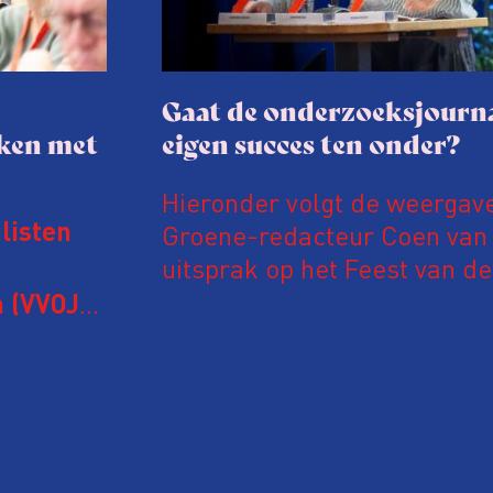
Gaat de onderzoeksjourna
aken met
eigen succes ten onder?
Hieronder volgt de weergav
Groene-redacteur Coen van d
listen
uitsprak op het Feest van de
Onderzoeksjournalistiek op 
 (VVOJ)
n met
Coen uit zijn zorgen over de 
macht, de pers en het publi
rocedure
drie punten:
ten tijd,
Niet de maker, maar de o
ublicatie