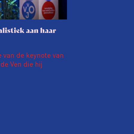
listiek aan haar
e van de keynote van
e Ven die hij
19 juni 2026.
relatie tussen de
ek aan de hand van
ntvanger verandert op