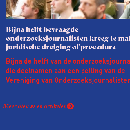
Bijna helft bevraagde
onderzoeksjournalisten kreeg te m
juridische dreiging of procedure
Bijna de helft van de onderzoeksjourna
die deelnamen aan een peiling van de
Vereniging van Onderzoeksjournalisten
kreeg de afgelopen twee jaar te make
juridische dreiging of een juridische p
Meer nieuws en artikelen
rond het eigen werk. Dat kost journalis
ook ervaren zij stress en soms worden
publicaties aangepast of gaat de hele p