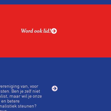
alistiek relevant in
ing?
ek omgaan met een
Word ook lid!
macht?
vereniging van, voor
sten. Ben je zelf niet
alist, maar wil je onze
 en betere
nalistiek steunen?
eur.