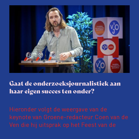
afgelopen twee jaar te maken met
juridische dreiging of een juridische
procedure rond het eigen werk. Dat kost
journalisten tijd, ook ervaren zij stress en
soms worden publicaties aangepast of
gaat de hele publicatie zelfs niet door.
Gaat de onderzoeksjournalistiek aan
haar eigen succes ten onder?
Hieronder volgt de weergave van de
keynote van Groene-redacteur Coen van de
Ven die hij uitsprak op het Feest van de
Onderzoeksjournalistiek op 19 juni 2026.