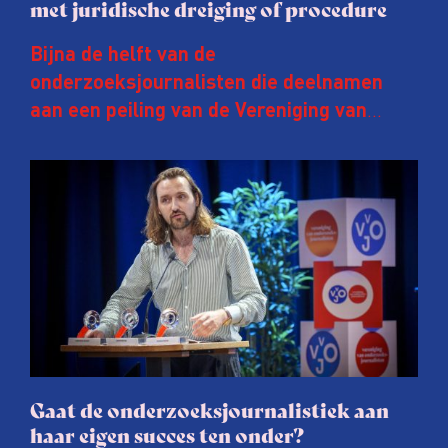
met juridische dreiging of procedure
Bijna de helft van de
onderzoeksjournalisten die deelnamen
aan een peiling van de Vereniging van
Onderzoeksjournalisten (VVOJ) kreeg de
afgelopen twee jaar te maken met
juridische dreiging of een juridische
procedure rond het eigen werk. Dat kost
journalisten tijd, ook ervaren zij stress en
soms worden publicaties aangepast of
gaat de hele publicatie zelfs niet door.
Gaat de onderzoeksjournalistiek aan
haar eigen succes ten onder?