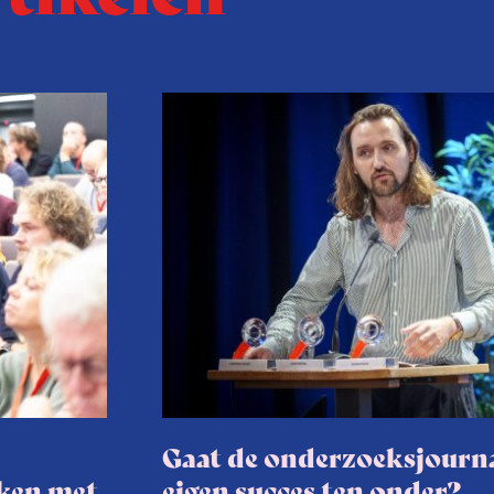
Gaat de onderzoeksjourna
aken met
eigen succes ten onder?