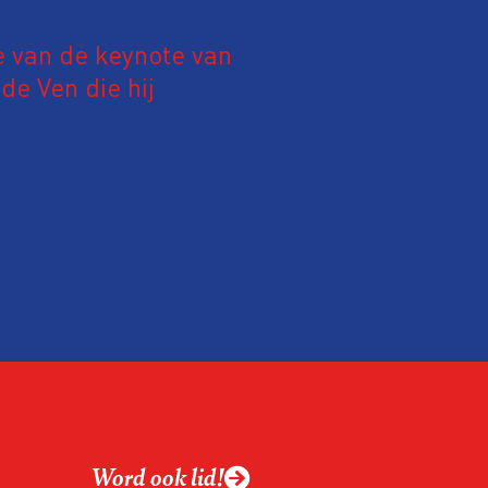
e van de keynote van
e Ven die hij
19 juni 2026.
relatie tussen de
ek aan de hand van
ntvanger verandert op
alistiek relevant in
ing?
ek omgaan met een
Word ook lid!
macht?