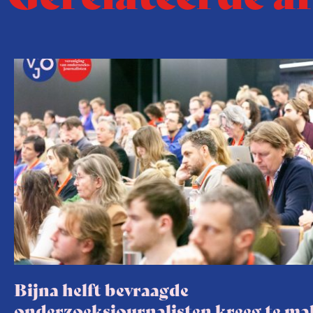
Bijna helft bevraagde
onderzoeksjournalisten kreeg te m