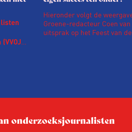
Hieronder volgt de weergav
Groene-redacteur Coen van d
listen
uitsprak op het Feest van de
Onderzoeksjournalistiek op 
 (VVOJ)
n met
Coen uit zijn zorgen over de 
macht, de pers en het publi
rocedure
drie punten:
ten tijd,
Niet de maker, maar de o
ublicatie
dit moment
Hoe blijft Onderzoeksjourn
tijden van nieuwe verzuil
 van onderzoeksjournalisten
Hoe moet de journalisti
steeds onverschilligere 