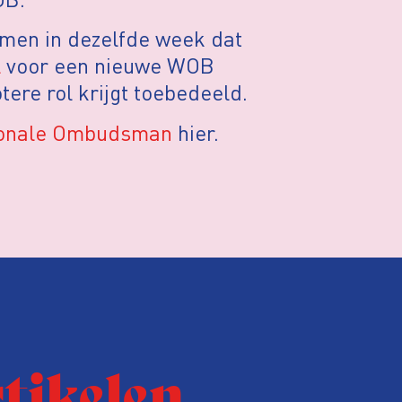
en in dezelfde week dat
l
voor een nieuwe WOB
re rol krijgt toebedeeld.
ionale Ombudsman
hier.
rtikelen