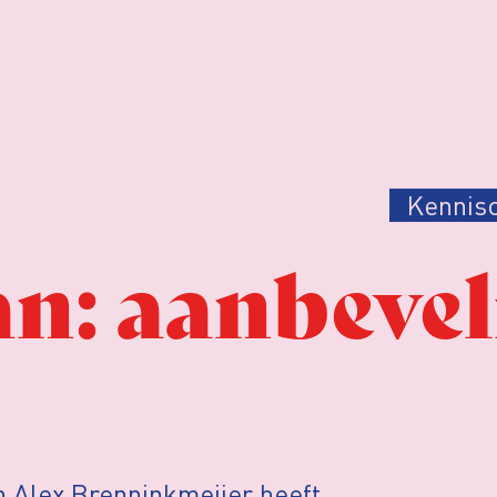
Kennis
: aanbevel
Alex Brenninkmeijer heeft