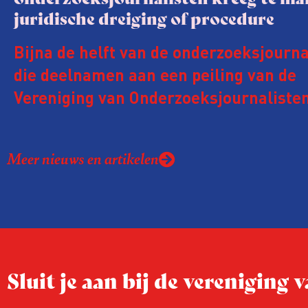
juridische dreiging of procedure
Bijna de helft van de onderzoeksjourna
die deelnamen aan een peiling van de
Vereniging van Onderzoeksjournalisten
kreeg de afgelopen twee jaar te make
juridische dreiging of een juridische p
Meer nieuws en artikelen
rond het eigen werk. Dat kost journalis
ook ervaren zij stress en soms worden
publicaties aangepast of gaat de hele p
zelfs niet door.
Sluit je aan bij de vereniging