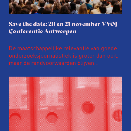
Save the date: 20 en 21 november VVOJ
Conferentie Antwerpen
De maatschappelijke relevantie van goede
onderzoeksjournalistiek is groter dan ooit,
maar de randvoorwaarden blijven
kwetsbaar. Tijdens de komende VVOJ
Conferentie duiken we in De
ongemakkelijke werkelijkheid: een eerlijke
en urgente blik op de staat van ons vak.