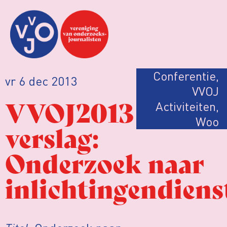
Conferentie
,
vr 6 dec 2013
VVOJ
VVOJ2013
Activiteiten
,
Woo
verslag:
Onderzoek naar
inlichtingendiens