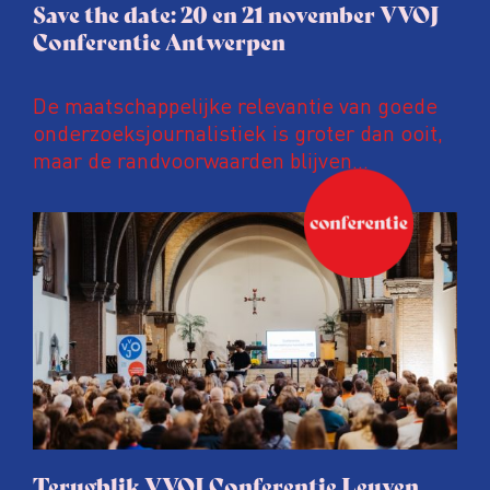
Save the date: 20 en 21 november VVOJ
Conferentie Antwerpen
De maatschappelijke relevantie van goede
onderzoeksjournalistiek is groter dan ooit,
maar de randvoorwaarden blijven
kwetsbaar. Tijdens de komende VVOJ
Conferentie duiken we in De
ongemakkelijke werkelijkheid: een eerlijke
en urgente blik op de staat van ons vak.
Terugblik VVOJ Conferentie Leuven