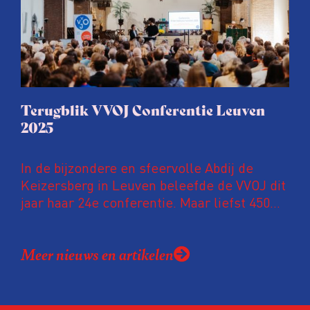
Terugblik VVOJ Conferentie Leuven
2025
In de bijzondere en sfeervolle Abdij de
Keizersberg in Leuven beleefde de VVOJ dit
jaar haar 24e conferentie. Maar liefst 450
onderzoeksjournalisten uit Nederland en
Vlaanderen kwamen samen om hun
Meer nieuws en artikelen
expertise te delen en elkaar te ontmoeten.
En de beweging groeit: bijna 40 procent van
de aanwezigen die de evaluatie invulden,
was voor het eerst op de conferentie!