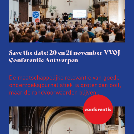
Save the date: 20 en 21 november VVOJ
Conferentie Antwerpen
De maatschappelijke relevantie van goede
onderzoeksjournalistiek is groter dan ooit,
maar de randvoorwaarden blijven
kwetsbaar. Tijdens de komende VVOJ
Conferentie duiken we in De
ongemakkelijke werkelijkheid: een eerlijke
en urgente blik op de staat van ons vak.