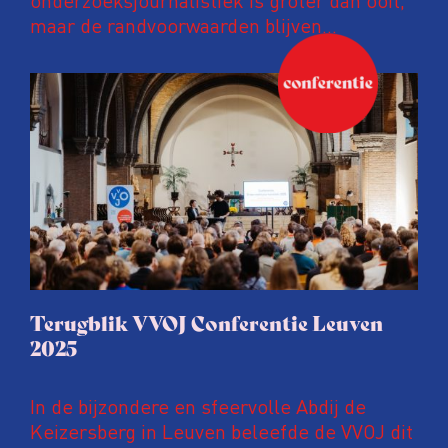
maar de randvoorwaarden blijven
kwetsbaar. Tijdens de komende VVOJ
Conferentie duiken we in De
ongemakkelijke werkelijkheid: een eerlijke
en urgente blik op de staat van ons vak.
Terugblik VVOJ Conferentie Leuven
2025
In de bijzondere en sfeervolle Abdij de
Keizersberg in Leuven beleefde de VVOJ dit