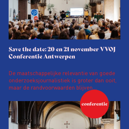
Save the date: 20 en 21 november VVOJ
Conferentie Antwerpen
De maatschappelijke relevantie van goede
onderzoeksjournalistiek is groter dan ooit,
maar de randvoorwaarden blijven
kwetsbaar. Tijdens de komende VVOJ
Conferentie duiken we in De
ongemakkelijke werkelijkheid: een eerlijke
en urgente blik op de staat van ons vak.