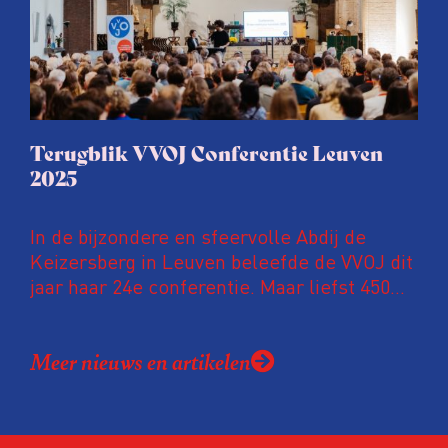
Terugblik VVOJ Conferentie Leuven
2025
In de bijzondere en sfeervolle Abdij de
Keizersberg in Leuven beleefde de VVOJ dit
jaar haar 24e conferentie. Maar liefst 450
onderzoeksjournalisten uit Nederland en
Vlaanderen kwamen samen om hun
Meer nieuws en artikelen
expertise te delen en elkaar te ontmoeten.
En de beweging groeit: bijna 40 procent van
de aanwezigen die de evaluatie invulden,
was voor het eerst op de conferentie!