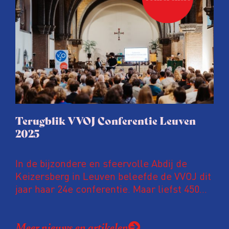
ongemakkelijke werkelijkheid: een eerlijke
en urgente blik op de staat van ons vak.
Terugblik VVOJ Conferentie Leuven
2025
In de bijzondere en sfeervolle Abdij de
Keizersberg in Leuven beleefde de VVOJ dit
jaar haar 24e conferentie. Maar liefst 450
onderzoeksjournalisten uit Nederland en
Vlaanderen kwamen samen om hun
Meer nieuws en artikelen
expertise te delen en elkaar te ontmoeten.